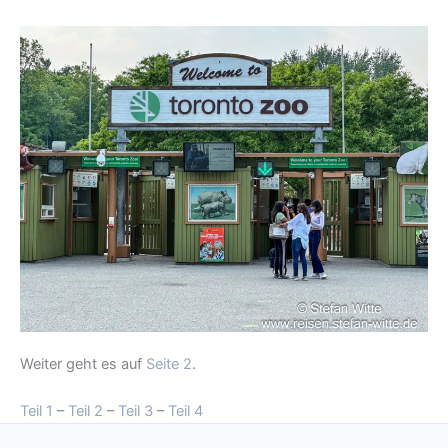
Weiter geht es auf
Seite 2
.
Teil 1
–
Teil 2
–
Teil 3
–
Teil 4