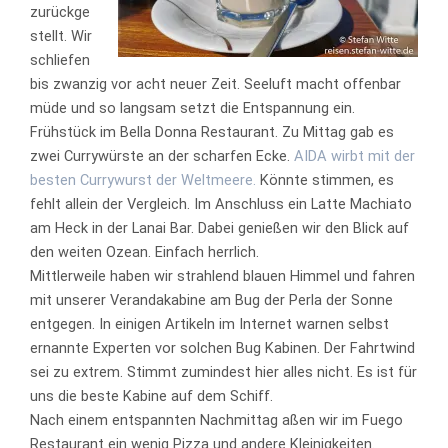
zurückge
stellt. Wir
schliefen
bis zwanzig vor acht neuer Zeit. Seeluft macht offenbar
müde und so langsam setzt die Entspannung ein.
Frühstück im Bella Donna Restaurant. Zu Mittag gab es
zwei Currywürste an der scharfen Ecke.
AIDA wirbt mit der
besten Currywurst der Weltmeere.
Könnte stimmen, es
fehlt allein der Vergleich. Im Anschluss ein Latte Machiato
am Heck in der Lanai Bar. Dabei genießen wir den Blick auf
den weiten Ozean. Einfach herrlich.
Mittlerweile haben wir strahlend blauen Himmel und fahren
mit unserer Verandakabine am Bug der Perla der Sonne
entgegen. In einigen Artikeln im Internet warnen selbst
ernannte Experten vor solchen Bug Kabinen. Der Fahrtwind
sei zu extrem. Stimmt zumindest hier alles nicht. Es ist für
uns die beste Kabine auf dem Schiff.
Nach einem entspannten Nachmittag aßen wir im Fuego
Restaurant ein wenig Pizza und andere Kleinigkeiten.