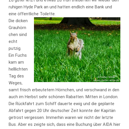
Zu guter letzt und etwas zu früh steuerten wir wieder den
ruhigen Hyde Park an und hatten endlich eine Bank und
eine öffentliche Toilette.
Die dicken
Grauhörn
chen sind
echt
putzig.
Ein Fuchs
kam am
helllichten
Tag des
Weges,
samt frisch erbeutetem Hörnchen, und verschwand in den
auch im Herbst sehr schönen Rabatten. Mitten in London.
Die Rückfahrt zum Schiff dauerte ewig und die geplante
Abfahrt gegen 20 Uhr deutscher Zeit konnte der Kapitän
getrost vergessen. Immerhin waren wir nicht der letzte
Bus. Aber es zeigte sich, dass eine Buchung über AIDA hier