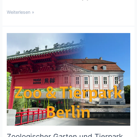
Weiterlesen »
Zoologischer
Garten
und
Tierpark
Berlin
Zoologischer Garten und Tierpark