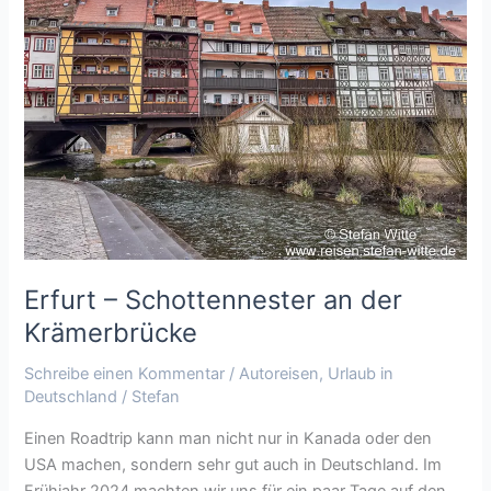
an
der
Krämerbrücke
Erfurt – Schottennester an der
Krämerbrücke
Schreibe einen Kommentar
/
Autoreisen
,
Urlaub in
Deutschland
/
Stefan
Einen Roadtrip kann man nicht nur in Kanada oder den
USA machen, sondern sehr gut auch in Deutschland. Im
Frühjahr 2024 machten wir uns für ein paar Tage auf den