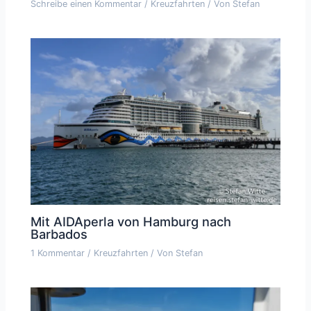
Schreibe einen Kommentar
/
Kreuzfahrten
/ Von
Stefan
Mit AIDAperla von Hamburg nach
Barbados
1 Kommentar
/
Kreuzfahrten
/ Von
Stefan