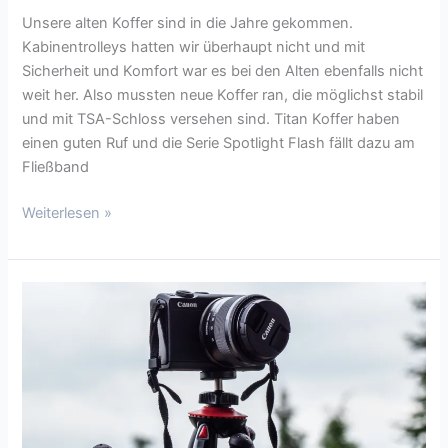
Unsere alten Koffer sind in die Jahre gekommen.
Kabinentrolleys hatten wir überhaupt nicht und mit
Sicherheit und Komfort war es bei den Alten ebenfalls nicht
weit her. Also mussten neue Koffer ran, die möglichst stabil
und mit TSA-Schloss versehen sind. Titan Koffer haben
einen guten Ruf und die Serie Spotlight Flash fällt dazu am
Fließband
Weiterlesen »
Fotopro
uFO
2
–
Flexibles
Tripod
für