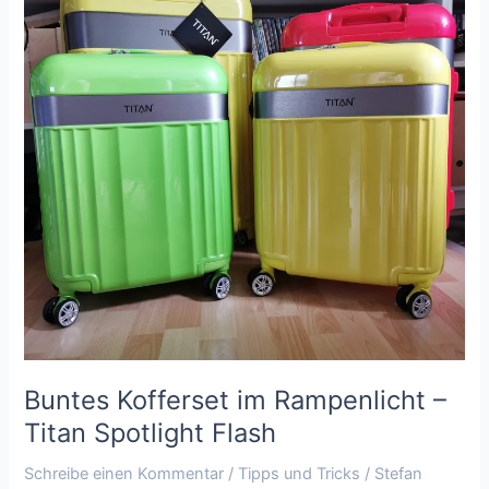
im
Rampenlicht
–
Titan
Spotlight
Flash
Buntes Kofferset im Rampenlicht –
Titan Spotlight Flash
Schreibe einen Kommentar
/
Tipps und Tricks
/
Stefan