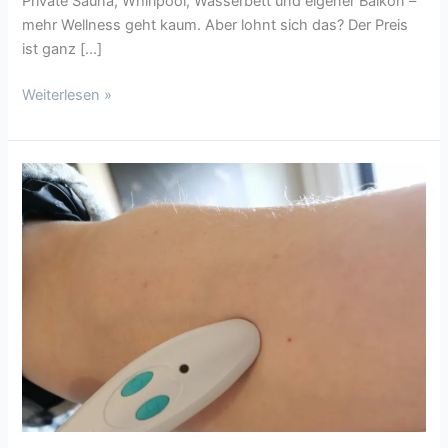
Private Sauna, Whirlpool, Wasserbett und eigener Balkon –
mehr Wellness geht kaum. Aber lohnt sich das? Der Preis
ist ganz […]
Weiterlesen »
Insektenstiche
gezielt
und
wirksam
bekämpfen