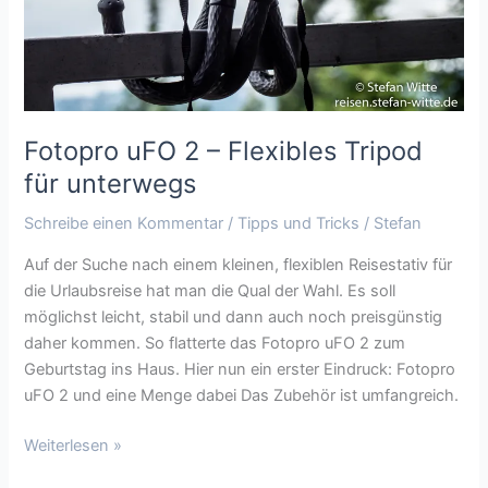
unterwegs
Fotopro uFO 2 – Flexibles Tripod
für unterwegs
Schreibe einen Kommentar
/
Tipps und Tricks
/
Stefan
Auf der Suche nach einem kleinen, flexiblen Reisestativ für
die Urlaubsreise hat man die Qual der Wahl. Es soll
möglichst leicht, stabil und dann auch noch preisgünstig
daher kommen. So flatterte das Fotopro uFO 2 zum
Geburtstag ins Haus. Hier nun ein erster Eindruck: Fotopro
uFO 2 und eine Menge dabei Das Zubehör ist umfangreich.
Weiterlesen »