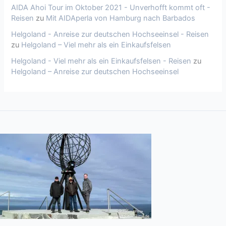
AIDA Ahoi Tour im Oktober 2021 - Unverhofft kommt oft -
Reisen
zu
Mit AIDAperla von Hamburg nach Barbados
Helgoland - Anreise zur deutschen Hochseeinsel - Reisen
zu
Helgoland – Viel mehr als ein Einkaufsfelsen
Helgoland - Viel mehr als ein Einkaufsfelsen - Reisen
zu
Helgoland – Anreise zur deutschen Hochseeinsel