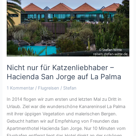
Katzenliebhaber
–
Hacienda
San
Jorge
auf
La
Palma
Nicht nur für Katzenliebhaber –
Hacienda San Jorge auf La Palma
1 Kommentar
/
Flugreisen
/
Stefan
In 2014 flogen wir zum ersten und letzten Mal zu Dritt in
Urlaub. Ziel war die wunderschöne Kanareninsel La Palma
mit ihrer üppigen Vegetation und malerischen Bergen.
Gebucht hatten wir auf Empfehlung von Freunden das
Apartmenthotel Hacienda San Jorge. Nur 10 Minuten vom
Flughafen entfernt liegt das Hotel direkt an der schönen