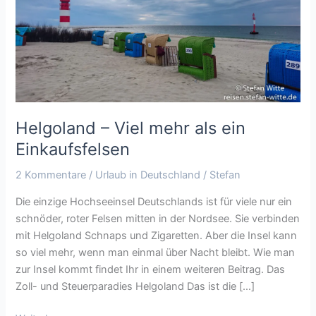
mehr
als
ein
Einkaufsfelsen
Helgoland – Viel mehr als ein
Einkaufsfelsen
2 Kommentare
/
Urlaub in Deutschland
/
Stefan
Die einzige Hochseeinsel Deutschlands ist für viele nur ein
schnöder, roter Felsen mitten in der Nordsee. Sie verbinden
mit Helgoland Schnaps und Zigaretten. Aber die Insel kann
so viel mehr, wenn man einmal über Nacht bleibt. Wie man
zur Insel kommt findet Ihr in einem weiteren Beitrag. Das
Zoll- und Steuerparadies Helgoland Das ist die […]