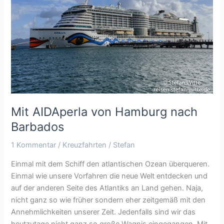
Hamburg
nach
Barbados
Mit AIDAperla von Hamburg nach
Barbados
1 Kommentar
/
Kreuzfahrten
/
Stefan
Einmal mit dem Schiff den atlantischen Ozean überqueren.
Einmal wie unsere Vorfahren die neue Welt entdecken und
auf der anderen Seite des Atlantiks an Land gehen. Naja,
nicht ganz so wie früher sondern eher zeitgemäß mit den
Annehmlichkeiten unserer Zeit. Jedenfalls sind wir das
heutzutage nicht ganz so große Wagnis eingegangen. Mit