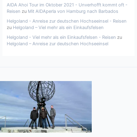
AIDA Ahoi Tour im Oktober 2021 - Unverhofft kommt oft -
Reisen
zu
Mit AIDAperla von Hamburg nach Barbados
Helgoland - Anreise zur deutschen Hochseeinsel - Reisen
zu
Helgoland – Viel mehr als ein Einkaufsfelsen
Helgoland - Viel mehr als ein Einkaufsfelsen - Reisen
zu
Helgoland – Anreise zur deutschen Hochseeinsel