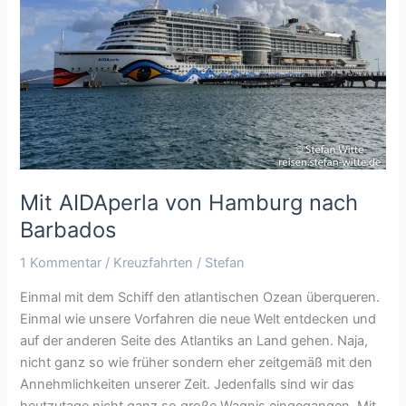
Hamburg
nach
Barbados
Mit AIDAperla von Hamburg nach
Barbados
1 Kommentar
/
Kreuzfahrten
/
Stefan
Einmal mit dem Schiff den atlantischen Ozean überqueren.
Einmal wie unsere Vorfahren die neue Welt entdecken und
auf der anderen Seite des Atlantiks an Land gehen. Naja,
nicht ganz so wie früher sondern eher zeitgemäß mit den
Annehmlichkeiten unserer Zeit. Jedenfalls sind wir das
heutzutage nicht ganz so große Wagnis eingegangen. Mit