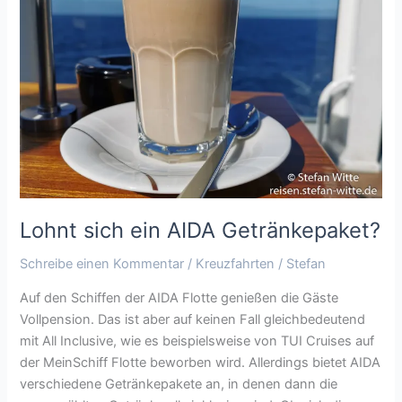
AIDA
Getränkepaket?
Lohnt sich ein AIDA Getränkepaket?
Schreibe einen Kommentar
/
Kreuzfahrten
/
Stefan
Auf den Schiffen der AIDA Flotte genießen die Gäste
Vollpension. Das ist aber auf keinen Fall gleichbedeutend
mit All Inclusive, wie es beispielsweise von TUI Cruises auf
der MeinSchiff Flotte beworben wird. Allerdings bietet AIDA
verschiedene Getränkepakete an, in denen dann die