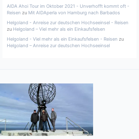
AIDA Ahoi Tour im Oktober 2021 - Unverhofft kommt oft -
Reisen
zu
Mit AIDAperla von Hamburg nach Barbados
Helgoland - Anreise zur deutschen Hochseeinsel - Reisen
zu
Helgoland – Viel mehr als ein Einkaufsfelsen
Helgoland - Viel mehr als ein Einkaufsfelsen - Reisen
zu
Helgoland – Anreise zur deutschen Hochseeinsel