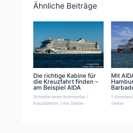
Ähnliche Beiträge
Die richtige Kabine für
Mit AID
die Kreuzfahrt finden –
Hambur
am Beispiel AIDA
Barbad
Schreibe einen Kommentar
/
1 Komment
Kreuzfahrten
/ Von
Stefan
Stefan