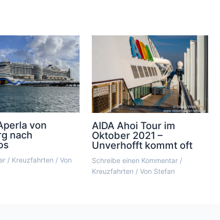
Aperla von
AIDA Ahoi Tour im
g nach
Oktober 2021 –
os
Unverhofft kommt oft
ar
/
Kreuzfahrten
/ Von
Schreibe einen Kommentar
/
Kreuzfahrten
/ Von
Stefan