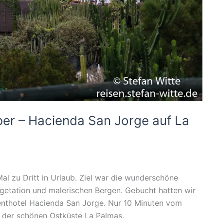
ber – Hacienda San Jorge auf La
al zu Dritt in Urlaub. Ziel war die wunderschöne
egetation und malerischen Bergen. Gebucht hatten wir
nthotel Hacienda San Jorge. Nur 10 Minuten vom
an der schönen Ostküste La Palmas.