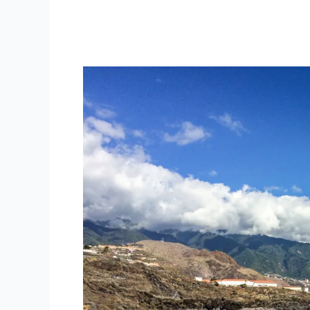
La
Palma
–
Natur
pur!