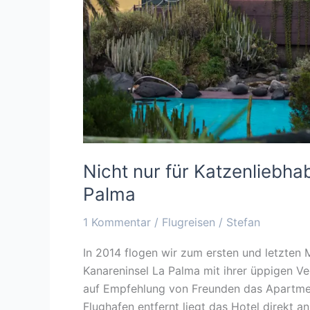
Nicht nur für Katzenliebha
Palma
1 Kommentar
/
Flugreisen
/
Stefan
In 2014 flogen wir zum ersten und letzten M
Kanareninsel La Palma mit ihrer üppigen V
auf Empfehlung von Freunden das Apartme
Flughafen entfernt liegt das Hotel direkt 