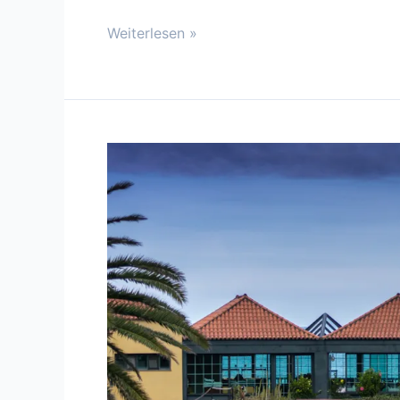
Weiterlesen »
Nicht
nur
für
Katzenliebhaber
–
Hacienda
San
Jorge
auf
La
Palma