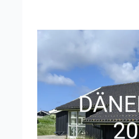
Ferienhausurlaub
in
Dänemark